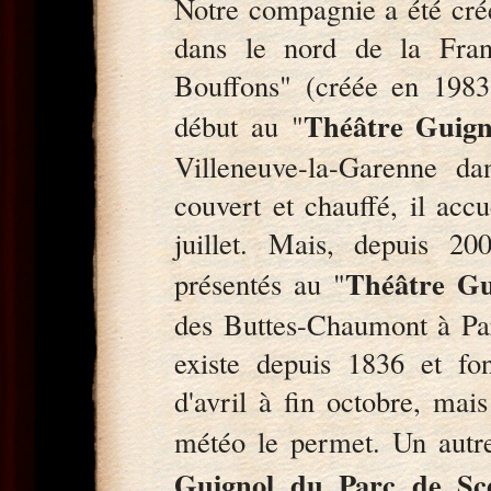
Notre compagnie a été cr
dans le nord de la Fran
Bouffons" (créée en 1983)
Théâtre Guign
début au "
Villeneuve-la-Garenne d
couvert et chauffé, il acc
juillet. Mais, depuis 20
Théâtre Gu
présentés au "
des Buttes-Chaumont à Par
existe depuis 1836 et fo
d'avril à fin octobre, mai
météo le permet. Un autre 
Guignol du Parc de Sc